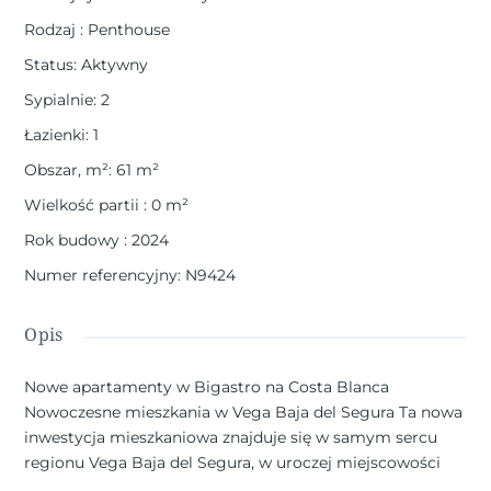
Rodzaj
:
Penthouse
Status
:
Aktywny
Sypialnie
:
2
Łazienki
:
1
Obszar, m²
:
61
m²
Wielkość partii
:
0
m²
Rok budowy
:
2024
Numer referencyjny
:
N9424
Opis
Nowe apartamenty w Bigastro na Costa Blanca
Nowoczesne mieszkania w Vega Baja del Segura Ta nowa
inwestycja mieszkaniowa znajduje się w samym sercu
regionu Vega Baja del Segura, w uroczej miejscowości
Bigastro w prowincji Alicante. Znane ze spokojnej