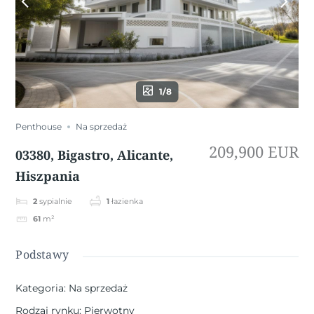
1/8
Penthouse
Na sprzedaż
209,900 EUR
03380, Bigastro, Alicante,
Hiszpania
2
sypialnie
1
łazienka
61
m²
Podstawy
Kategoria
:
Na sprzedaż
Rodzaj rynku
:
Pierwotny