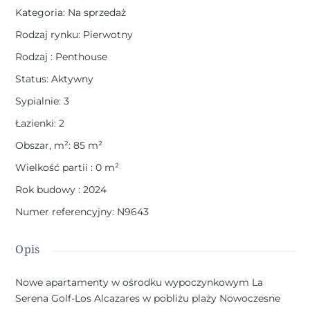
Kategoria
:
Na sprzedaż
Rodzaj rynku
:
Pierwotny
Rodzaj
:
Penthouse
Status
:
Aktywny
Sypialnie
:
3
Łazienki
:
2
Obszar, m²
:
85
m²
Wielkość partii
:
0
m²
Rok budowy
:
2024
Numer referencyjny
:
N9643
Opis
Nowe apartamenty w ośrodku wypoczynkowym La
Serena Golf-Los Alcazares w pobliżu plaży Nowoczesne