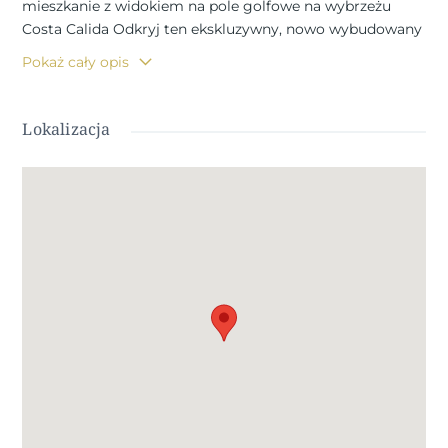
mieszkanie z widokiem na pole golfowe na wybrzeżu
Costa Calida Odkryj ten ekskluzywny, nowo wybudowany
ośrodek wypoczynkowy położony w La Serena Golf w Los
Pokaż cały opis
Alcazares. Ta nowoczesna inwestycja obejmuje 66
stylowych apartamentów z 2 lub 3 sypialniami i 2
łazienkami, z których jedna jest łazienką przy sypialni,
Lokalizacja
zaprojektowanych z myślą o komforcie, elegancji i
wyjątkowym śródziemnomorskim stylu życia, zaledwie
300 metrów od Mar Menor. Los Alcazares to urocze
nadmorskie miasteczko znane z relaksującej atmosfery,
piaszczystych plaż i długiej nadmorskiej promenady.
Dzięki ponad 300 słonecznym dniom w roku okolica ta
oferuje idealne warunki do spędzania czasu na świeżym
powietrzu, uprawiania sportów wodnych i gry w golfa.
Miasteczko oferuje również szeroki wybór restauracji,
sklepów, przystani i obiektów sportowych, co czyni je
bardzo atrakcyjnym miejscem zarówno do zamieszkania
na stałe, jak i na wakacje. Apartamenty z tarasami,
ogrodami i prywatnymi solarium Kompleks
mieszkaniowy oferuje kilka rodzajów nieruchomości