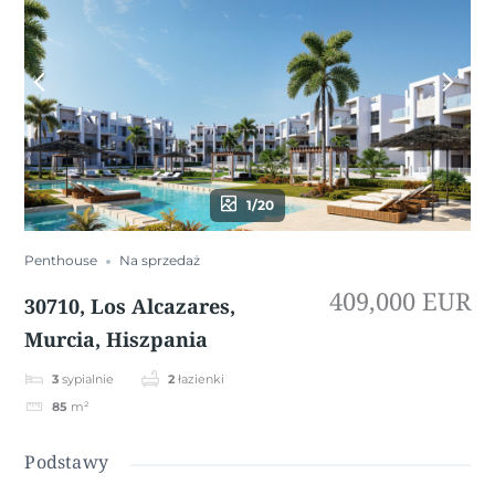
1/20
Penthouse
Na sprzedaż
409,000 EUR
30710, Los Alcazares,
Murcia, Hiszpania
3
sypialnie
2
łazienki
85
m²
Podstawy