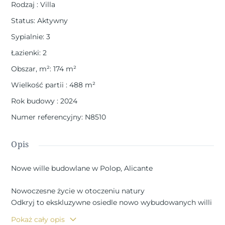
Rodzaj
:
Villa
Status
:
Aktywny
Sypialnie
:
3
Łazienki
:
2
Obszar, m²
:
174
m²
Wielkość partii
:
488
m²
Rok budowy
:
2024
Numer referencyjny
:
N8510
Opis
Nowe wille budowlane w Polop, Alicante
Nowoczesne życie w otoczeniu natury
Odkryj to ekskluzywne osiedle nowo wybudowanych willi
w Polop, uroczej śródlądowej wiosce położonej w
Pokaż cały opis