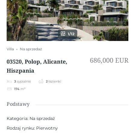
1/12
Villa
Na sprzedaż
686,000 EUR
03520, Polop, Alicante,
Hiszpania
3
sypialnie
2
łazienki
174
m²
Podstawy
Kategoria
:
Na sprzedaż
Rodzaj rynku
:
Pierwotny