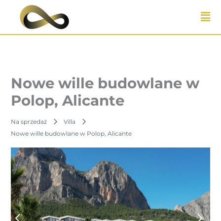
Przejdź
do
treści
Nowe wille budowlane w
Polop, Alicante
Na sprzedaż
Villa
Nowe wille budowlane w Polop, Alicante