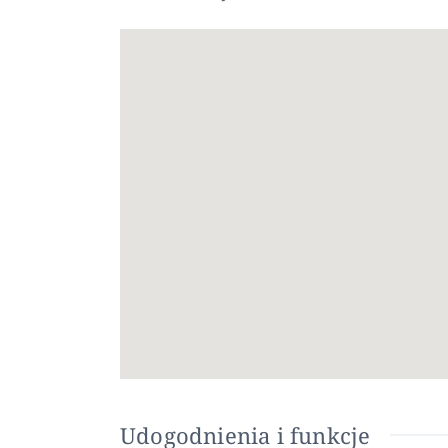
Calasparra znajduje się w górskim regionie w 
idealnym miejscem, aby cieszyć się ciszą i spok
tym mieście jest obowiązkowa.
Calasparra, otoczona czterema różnymi rzeka
zachodzie. Będziesz zachwycony jej malowidłam
może być prawdopodobnie najlepszym, jaki ki
Udogodnienia i funkcje