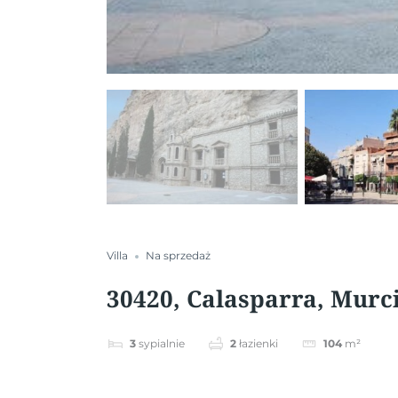
Villa
Na sprzedaż
30420, Calasparra, Murc
3
sypialnie
2
łazienki
104
m²