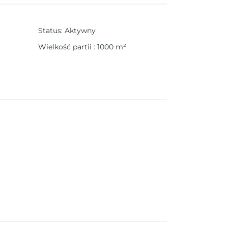
Status
:
Aktywny
Wielkość partii
:
1000
m²
j sypialni, 2 łazienki i toaletę.