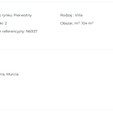
j rynku
:
Pierwotny
Rodzaj
:
Villa
ki
:
2
Obszar, m²
:
104
m²
 referencyjny
:
N6937
ra, Murcia.
użym prywatnym basenem dla każdej nieruchomości.
arasami wokół niego i mają 3 sypialnie, w tym garderobę w główne
ni 1000 M2.