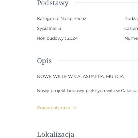
Podstawy
Kategoria
:
Na sprzedaż
Rodza
Sypialnie
:
3
Łazien
Rok budowy
:
2024
Numer
Opis
NOWE WILLE W CALASPARRA, MURCIA
Nowy projekt budowy pięknych willi w Calaspar
Luksusowy kompleks 6 niezależnych willi z d
Pokaż cały opis
Wille są zaprojektowane na jednym poziomie z t
Lokalizacja
Wille te budowane są na działkach o powierzch