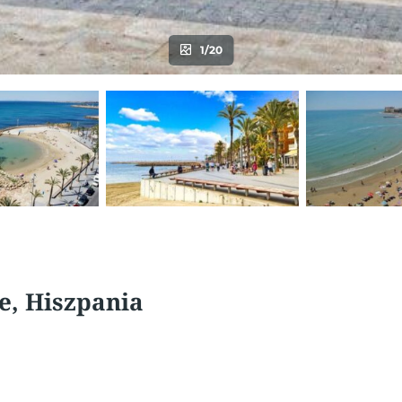
1/20
te, Hiszpania