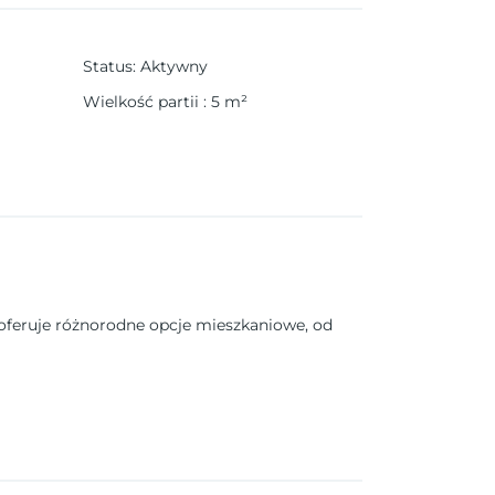
Status
:
Aktywny
Wielkość partii
:
5
m²
oferuje różnorodne opcje mieszkaniowe, od
orząc jasne i przyjazne otoczenie, które
ncji i nowoczesności. Jego strategiczna