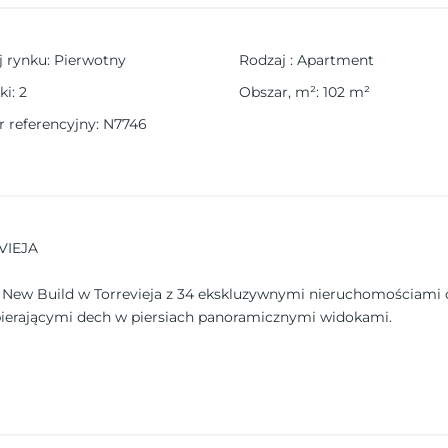
j rynku
:
Pierwotny
Rodzaj
:
Apartment
ki
:
2
Obszar, m²
:
102
m²
 referencyjny
:
N7746
VIEJA
 New Build w Torrevieja z 34 ekskluzywnymi nieruchomościami 
ierającymi dech w piersiach panoramicznymi widokami.
anowany, aby zmaksymalizować przestrzeń i naturalne światło, tw
rcu Torrevieja, umacnia swoją pozycję jako osiedle pełne elega