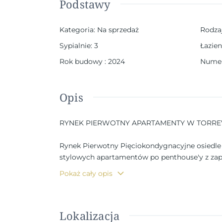
Podstawy
Kategoria
:
Na sprzedaż
Rodza
Sypialnie
:
3
Łazien
Rok budowy
:
2024
Numer
Opis
RYNEK PIERWOTNY APARTAMENTY W TORRE
Rynek Pierwotny Pięciokondygnacyjne osiedle
stylowych apartamentów po penthouse'y z zap
Pokaż cały opis
Każdy zakątek rezydencji został starannie zapl
zachęca do dobrego samopoczucia.
Lokalizacja
Rezydencja majestatycznie położona w samym se