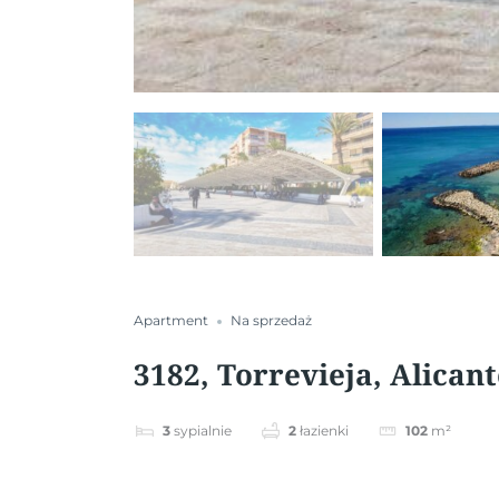
Apartment
Na sprzedaż
3182, Torrevieja, Alican
3
sypialnie
2
łazienki
102
m²