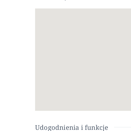
lokalizacja gwarantuje, że mieszkańcy poczują
Jest to wyjątkowa okazja do zainwestowania w
Bezkonkurencyjna lokalizacja, awangardowy desi
miejscem do życia: to dom, w którym marzenia n
Torrevieja to hiszpańskie miasto w prowincji A
Słynie z typowo śródziemnomorskiego klimatu 
Niewielkie Muzeum Morza i Soli mieści wystawy 
W głębi miasta znajduje się Park Przyrody Lag
Lotnisko w Alicante znajduje się w odległości 4
Udogodnienia i funkcje