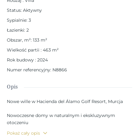
Rodzaj
:
Villa
Status
:
Aktywny
Sypialnie
:
3
Łazienki
:
2
Obszar, m²
:
133
m²
Wielkość partii
:
463
m²
Rok budowy
:
2024
Numer referencyjny
:
N8866
Opis
Nowe wille w Hacienda del Álamo Golf Resort, Murcja
Nowoczesne domy w naturalnym i ekskluzywnym
otoczeniu
Odkryj te fantastyczne nowe wille w prestiżowym
Pokaż cały opis
Hacienda del Álamo Golf Resort, zamkniętym osiedlu w