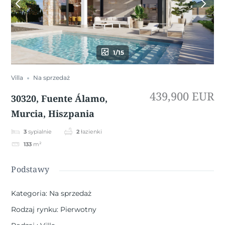
1/15
Villa
Na sprzedaż
439,900 EUR
30320, Fuente Álamo,
Murcia, Hiszpania
3
sypialnie
2
łazienki
133
m²
Podstawy
Kategoria
:
Na sprzedaż
Rodzaj rynku
:
Pierwotny