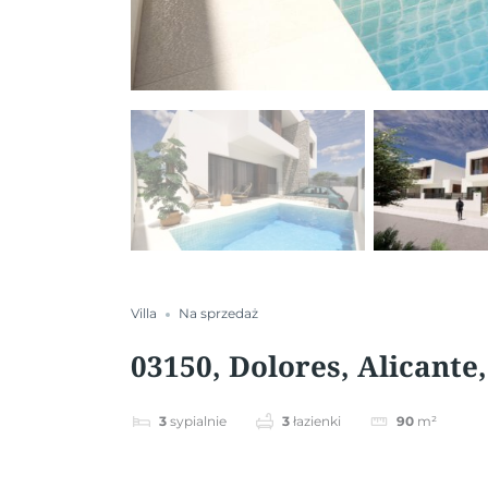
Villa
Na sprzedaż
03150, Dolores, Alicante
3
sypialnie
3
łazienki
90
m²