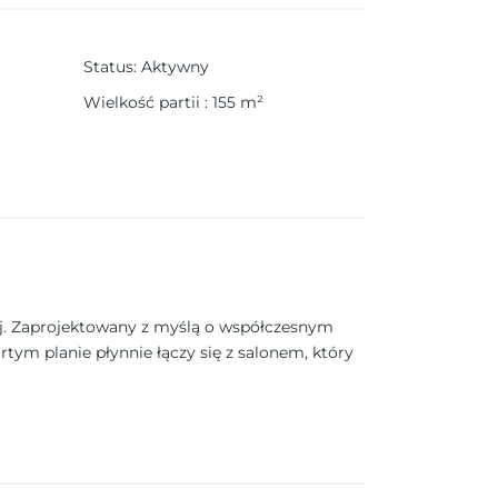
Status
:
Aktywny
Wielkość partii
:
155
m²
j. Zaprojektowany z myślą o współczesnym
artym planie płynnie łączy się z salonem, który
ngowe.
na jest z aluminium z przegrodą termiczną, a