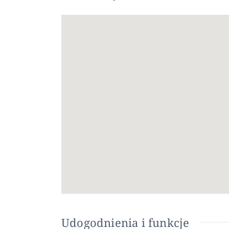
łazienki wyposażone są w szklane kabiny prysz
nowoczesną atmosferę. Te cechy tworzą komfort
Doskonała lokalizacja w pobliżu codziennych u
Położone na obrzeżach uroczego miasteczka Do
sklepów, restauracji i lokalnych udogodnień. Do
krajobrazów i spokojnego tempa życia.
W pobliżu najważniejszych atrakcji
Plaża La Marina: 10 km
Plaża Guardamar: 10 km
Lotnisko Alicante: 30 km
Lotnisko Murcja-Corvera: 60 km
Pola golfowe: 15 km
Centra handlowe: 12 km
Idealny do cieszenia się stylem życia na Costa
Udogodnienia i funkcje