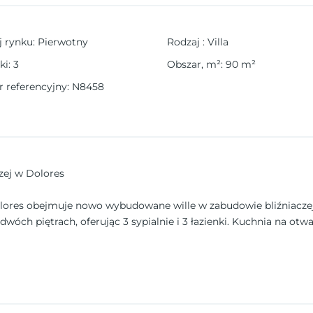
j rynku
:
Pierwotny
Rodzaj
:
Villa
ki
:
3
Obszar, m²
:
90
m²
 referencyjny
:
N8458
zej w Dolores
lores obejmuje nowo wybudowane wille w zabudowie bliźniacze
dwóch piętrach, oferując 3 sypialnie i 3 łazienki. Kuchnia na otw
ród. Każdy dom posiada również prywatny basen i miejsce parki
dogodnienia
ej jakości materiałów i wykończeń. Zewnętrzna stolarka wykona