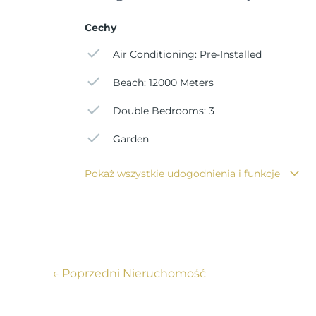
Dzięki śródziemnomorskiemu klimatowi, piękn
oferuje idealną równowagę między relaksem a 
Cechy
nowo wybudowane domy w Dolores zapewniają n
Air Conditioning: Pre-Installed
Beach: 12000 Meters
Double Bedrooms: 3
Garden
Pokaż wszystkie udogodnienia i funkcje
←
Poprzedni Nieruchomość