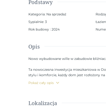
Podstawy
Kategoria
:
Na sprzedaż
Rodza
Sypialnie
:
3
Łazien
Rok budowy
:
2024
Numer
Opis
Nowo wybudowane wille w zabudowie bliźniac
Ta nowoczesna inwestycja mieszkaniowa w Do
stylu i komforcie, każdy dom jest rozłożony na 
prowadzi bezpośrednio na prywatny taras i og
Pokaż cały opis
Wysokiej jakości wykończenia i nowoczesne u
Lokalizacja
Domy te zostały zbudowane przy użyciu wysoki