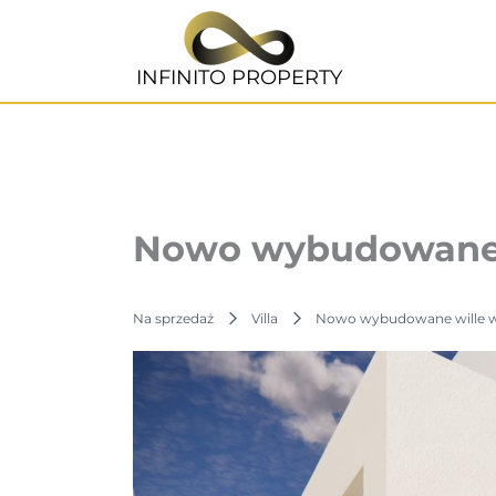
Przejdź
do
treści
INFINITO PROPERTY
Nowo wybudowane w
Na sprzedaż
Villa
Nowo wybudowane wille w 