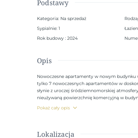
Podstawy
Kategoria
:
Na sprzedaż
Rodza
Sypialnie
:
1
Łazien
Rok budowy
:
2024
Numer
Opis
Nowoczesne apartamenty w nowym budynku w C
tylko 7 nowoczesnych apartamentów w doskonałe
słynie z uroczej śródziemnomorskiej atmosfer
nieużywaną powierzchnię komercyjną w budynk
stylowe apartamenty gotowe do zamieszkania K
Pokaż cały opis
połączoną z w pełni wyposażoną kuchnią, pralni
może służyć jako pokój gościnny lub przestrze
stanowi wyjątkową okazję dla nabywców poszuk
Lokalizacja
nowoczesne wyposażenie Apartamenty zostały c