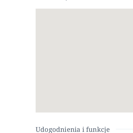
Dekoracyjną ścianę z naturalnego kamienia w
zainstalowaną klimatyzację kanałową do ogrzew
Cechy te zapewniają doskonałą efektywność ene
usług Inwestycja znajduje się w centrum miast
restauracji. Catral to spokojne i dobrze skom
zainteresowania Plaże Guardamar: 15 km Pola 
Catral już dziś Te nowoczesne apartamenty łącz
już teraz, aby umówić się na wizytę i zarezer
Udogodnienia i funkcje