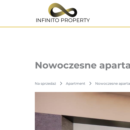
Przejdź
do
treści
INFINITO PROPERTY
Nowoczesne apart
Na sprzedaż
Apartment
Nowoczesne apart