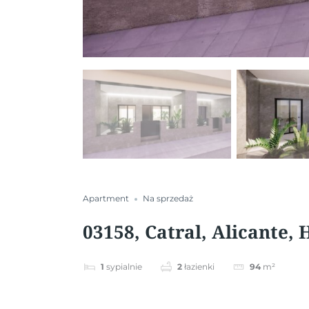
Apartment
Na sprzedaż
03158, Catral, Alicante, 
1
sypialnie
2
łazienki
94
m²