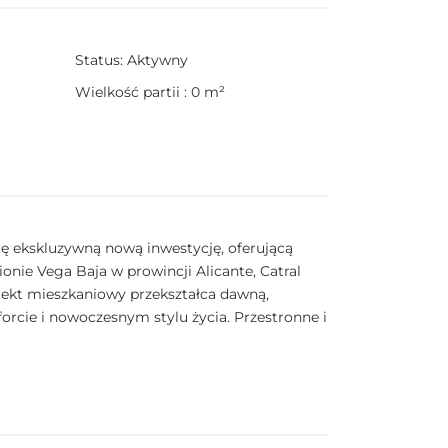
Status
:
Aktywny
Wielkość partii
:
0
m²
 ekskluzywną nową inwestycję, oferującą
nie Vega Baja w prowincji Alicante, Catral
jekt mieszkaniowy przekształca dawną,
cie i nowoczesnym stylu życia. Przestronne i
 obejmujący otwartą część dzienną i jadalnię
sypialnię i dodatkowy pokój biurowy, który
amieszkania, co sprawia, że inwestycja ta
s realizacji. Wysokiej jakości wykończenia i
 i wyposażone w: Elektryczne rolety