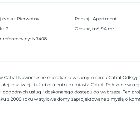
j rynku
:
Pierwotny
Rodzaj
:
Apartment
ki
:
2
Obszar, m²
:
94
m²
 referencyjny
:
N9408
atral Nowoczesne mieszkania w samym sercu Catral Odkryj tę
j lokalizacji, tuż obok centrum miasta Catral. Położone w regio
y, dogodnych usług i doskonałego dostępu do wybrzeża. Ten pro
u z 2008 roku w stylowe domy zaprojektowane z myślą o komfor
ażda jednostka oferuje przestronny układ o powierzchni 94 m2,
ę, taras o powierzchni 18 m2 i 2 łazienki. Układ obejmuje jedną 
ń wielofunkcyjna. Dwa z apartamentów są już prawie gotowe do z
ujących nowego domu bez konieczności oczekiwania na długi cza
ałkowicie odnowione przy użyciu materiałów najwyższej jakości