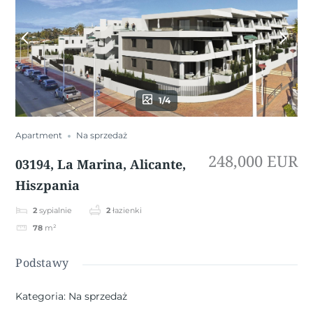
1/4
Apartment
Na sprzedaż
248,000 EUR
03194, La Marina, Alicante,
Hiszpania
2
sypialnie
2
łazienki
78
m²
Podstawy
Kategoria
:
Na sprzedaż