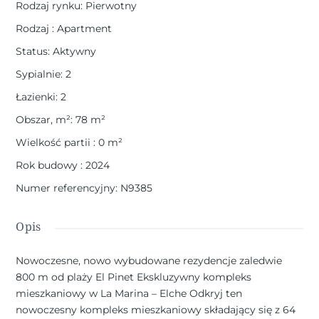
Rodzaj rynku
:
Pierwotny
Rodzaj
:
Apartment
Status
:
Aktywny
Sypialnie
:
2
Łazienki
:
2
Obszar, m²
:
78
m²
Wielkość partii
:
0
m²
Rok budowy
:
2024
Numer referencyjny
:
N9385
Opis
Nowoczesne, nowo wybudowane rezydencje zaledwie
800 m od plaży El Pinet Ekskluzywny kompleks
mieszkaniowy w La Marina – Elche Odkryj ten
nowoczesny kompleks mieszkaniowy składający się z 64