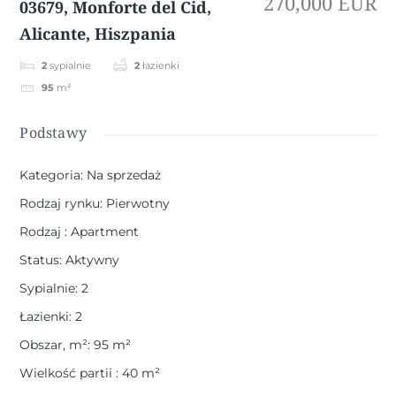
270,000 EUR
03679, Monforte del Cid,
Alicante, Hiszpania
2
sypialnie
2
łazienki
95
m²
Podstawy
Kategoria
:
Na sprzedaż
Rodzaj rynku
:
Pierwotny
Rodzaj
:
Apartment
Status
:
Aktywny
Sypialnie
:
2
Łazienki
:
2
Obszar, m²
:
95
m²
Wielkość partii
:
40
m²