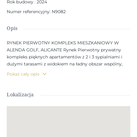
Rok budowy
:
2024
Numer referencyjny
:
N9082
Opis
RYNEK PIERWOTNY KOMPLEKS MIESZKANIOWY W
ALENDA GOLF, ALICANTE Rynek Pierwotny prywatny
kompleks pięknych apartamentów z 2 i 3 sypialniami i
dużymi tarasami z widokiem na ładny obszar wspólny,
łączy spokojną okolicę pola golfowego Alenda z bardziej
Pokaż cały opis
tętniącym życiem nocnym na plaży, łatwo dostępnym w
zaledwie 15 minut. Wszystkie apartamenty posiadają w
pełni wyposażoną kuchnię z płytą witroceramiczną,
Lokalizacja
wentylatorem wyciągowym i piekarnikiem, ciepłą wodę
dzięki ogrzewaniu aerotermalnemu, gładką białą farbę na
ścianach i suficie, drzwi i okna z PCV z podwójnymi
szybami. Posiadają również klimatyzację/ogrzewanie i
kompletne szafy we wszystkich sypialniach. Wszystkie
nieruchomości mają prywatny parking, wspólny basen